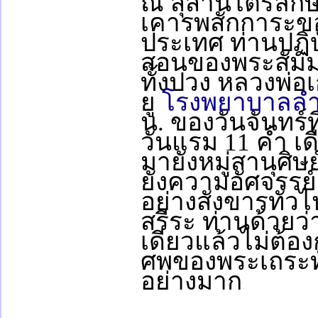
ณ สุสานไตรลักษณ
เคารพสักการะข
ประเทศ ท่านปฏิบ
สอนของพระสัมมา
ทั้งปวง หลวงพ่
ยู
โรงพยาบาลล
น. ของวันจันทร์ท
วันแรม 11 ค่ำ เ
มายังหมู่สานุศิษ
ยังความอัศจรรย์ด
อย่างสังขารทั่วไ
สรีระ ท่านด้วยว่
เดียวแล้วไม่ต้
ศพของพระเถระทั่
อย่างมาก