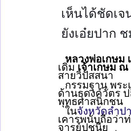
เห็นได้ชัดเจน
ยังเอ๋ยปาก 
หลวงพ่อเกษม 
เดิม
เจ้าเกษม ณ
สายวิปัสสนา
กรรมฐาน พระเ
ด้านธุดงค์วัตร ป
พุทธศาสนิกชน
ใน
จังหวัดลำป
เคารพนับถือว่า
จารย์ปูชนีย