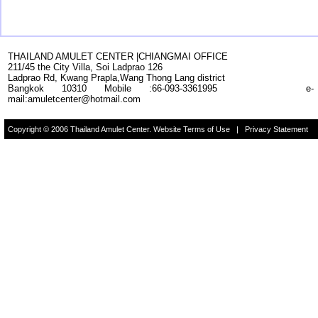
THAILAND AMULET CENTER |CHIANGMAI OFFICE
211/45
the
City Villa
,
Soi
Ladprao
126
Ladprao Rd,
Kwang Prapla,Wang Thong Lang
district
Bangkok 10310
Mobile :66-093-3361995
e-
mail:amuletcenter@hotmail.com
Copyright © 2006 Thailand Amulet Center. Website Terms of Use | Privacy Statement