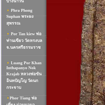
บางน้ำวน
Phra Phong
Suphan พระผง
สุพรรณ
Por Tan kiew พ่อ
ท่านเขียว วัดหรงบล
จ.นครศรีธรรมราช
Luang Por Khan
Inthapanyo Nok
Krajab หลวงพ่อขัน
อินทปัญโญ วัดนก
กระจาบ
Phor Tiang พ่อ
เที่ยง น่วมมานา