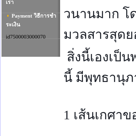
เรา
วนานมาก
โด
Payment วิธีการชํา
ระเงิน
มวลสารสุดยอดต
id7500003000070
สิ่งนี้เองเป
นี้ มีพุทธาน
1 เส้นเกศาข