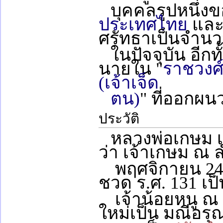
บุคคลรูปหนึ่ง
ประเทศไทย
และม
ศรัทธาเป็นจำน
ในปัจจุบัน อีกทั
นายใน "
ราชวงศ์
(เจ้าเจ็ด
ตน)
" ที่ออกผน
ประวัติ
หลวงพ่อเกษม 
ว่า เจ้าเกษม ณ ลำ
พฤศจิกายน 2455
ชวด ร.ศ. 131 เป
เจ้าน้อยหนู ณ
ใหม่เป็น มณีอรุ