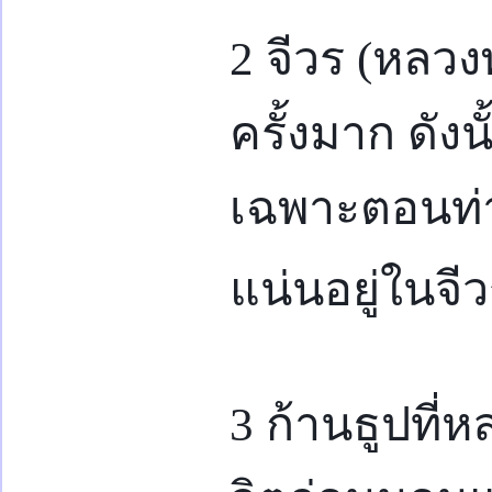
2 จีวร (หลว
ครั้งมาก ดังน
เฉพาะตอนท่
แน่นอยู่ในจี
3 ก้านธูปที่