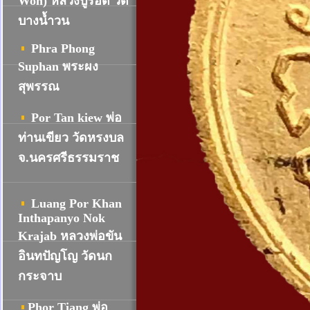
Won) หลวงปู่รอด วัด
บางน้ำวน
Phra Phong
Suphan พระผง
สุพรรณ
Por Tan kiew พ่อ
ท่านเขียว วัดหรงบล
จ.นครศรีธรรมราช
Luang Por Khan
Inthapanyo Nok
Krajab หลวงพ่อขัน
อินทปัญโญ วัดนก
กระจาบ
Phor Tiang พ่อ