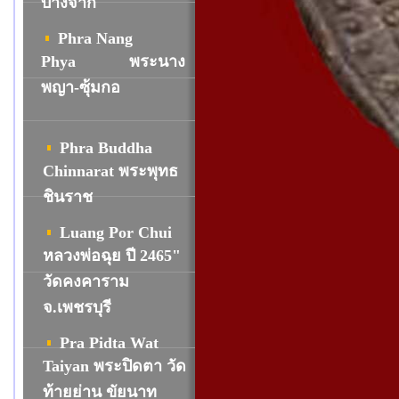
บางจาก
Phra Nang
Phya
พระนาง
พญา-ซุ้มกอ
Phra Buddha
Chinnarat พระพุทธ
ชินราช
Luang Por Chui
หลวงพ่อฉุย ปี 2465"
วัดคงคาราม
จ.เพชรบุรี
Pra Pidta Wat
Taiyan พระปิดตา วัด
ท้ายย่าน ขัยนาท