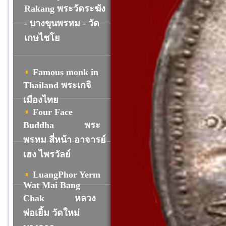
R
akang พระวัดระฆัง
- บางขุนพรหม - วัด
เกษไชโย
Famous monk in
Thailand พระเกจิ
เมืองไทย
Four Face
Buddha
พระ
พรหม สี่หน้า อาจารย์
เฮง ไพรวัลย์
LuangPhor Yerm
Wat Mai Bang
Chak
หลวง
พ่อเยิ้ม วัดใหม่