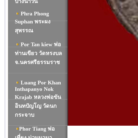
บางน้ำวน
Phra Phong
Suphan พระผง
สุพรรณ
Por Tan kiew พ่อ
ท่านเขียว วัดหรงบล
จ.นครศรีธรรมราช
Luang Por Khan
Inthapanyo Nok
Krajab หลวงพ่อขัน
อินทปัญโญ วัดนก
กระจาบ
Phor Tiang พ่อ
เที่ยง น่วมมานา