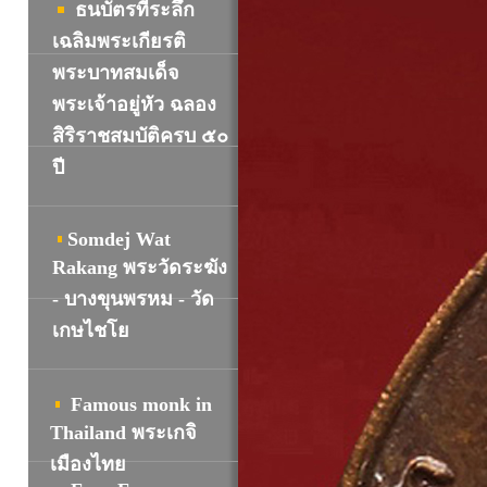
ธนบัตรที่ระลึก
เฉลิมพระเกียรติ
พระบาทสมเด็จ
พระเจ้าอยู่หัว ฉลอง
สิริราชสมบัติครบ ๕๐
ปี
Somdej Wat
R
akang พระวัดระฆัง
- บางขุนพรหม - วัด
เกษไชโย
Famous monk in
Thailand พระเกจิ
เมืองไทย