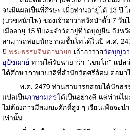
จนมีแผลเป็นที่ศีรษะ เมื่อท่านอายุได้ 13 
(บวชหน้าไฟ) ของเจ้าอาวาสวัดป่าดั๊ว 7 วั
เมื่ออายุ 15 ปีและจำวัดอยู่ที่วัดบุญยืน จั
สามารถสอบนักธรรมชั้นโทได้ในปี พ.ศ. 24
มี
พระธรรมจินดานายก
เจ้าอาวาส
วัดบุญวา
อุปัชฌาย์
ท่านได้รับฉายาว่า "เขมโก" แปลว
ได้ศึกษาภาษาบาลีที่สำนักวัดศรีล้อม ต่อม
พ.ศ. 2479 ท่านสามารถสอบได้นักธรรมช
แปลเป็น
ภาษามคธ
ได้เป็นอย่างดี แต่ท่านไ
ไม่ต้องการมีสมณะศักดิ์สูง ๆ เรียนเพื่
เท่านั้น