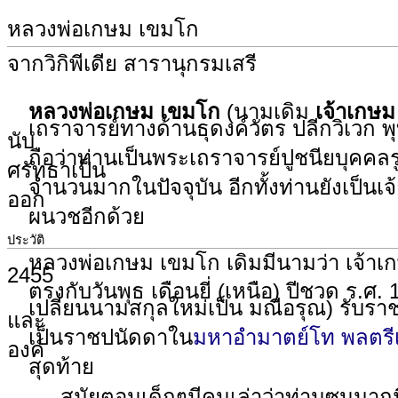
หลวงพ่อเกษม เขมโก
จากวิกิพีเดีย สารานุกรมเสรี
หลวงพ่อเกษม เขมโก
(นามเดิม
เจ้าเกษ
เถราจารย์ทางด้านธุดงค์วัตร ปลีกวิเวก
นับ
ถือว่าท่านเป็นพระเถราจารย์ปูชนียบุคคลร
ศรัทธาเป็น
จำนวนมากในปัจจุบัน อีกทั้งท่านยังเป็นเ
ออก
ผนวชอีกด้วย
ประวัติ
หลวงพ่อเกษม เขมโก เดิมมีนามว่า เจ้าเกษ
2455
ตรงกับวันพุธ เดือนยี่ (เหนือ) ปีชวด ร.ศ
เปลี่ยนนามสกุลใหม่เป็น มณีอรุณ) รับรา
และ
เป็นราชปนัดดาใน
มหาอำมาตย์โท พลตรีเ
องค์
สุดท้าย
สมัยตอนเด็กๆมีคนเล่าว่าท่านซนมากมีอย