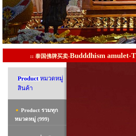
Budddhism amulet-T
::
泰国佛牌买卖-
Product
หมวดหมู่
สินค้า
Product รวมทุก
หมวดหมู่ (999)