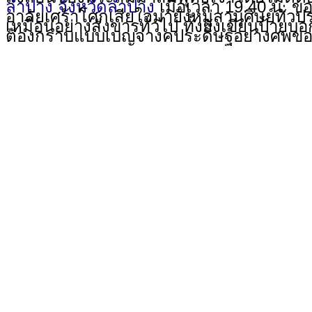
ลำปาง
จังหวัดลำปาง
เมื่อเวลา 19.40 น. ขอ
อาลัยเศร้าโศกเสียใจมายังหมู่สานุศิษย์ทั่วป
เหมือนอย่างสังขารทั่วไป ทั้งยังเขียนป้ายบอ
ต้องกราบแบบเบญจางคประดิษฐ์อย่างศพของพ