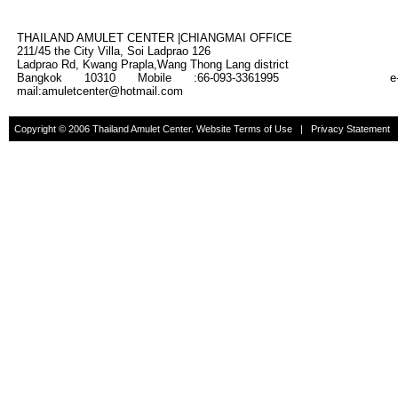
THAILAND AMULET CENTER |CHIANGMAI OFFICE
211/45
the
City Villa
,
Soi
Ladprao
126
Ladprao Rd,
Kwang Prapla,Wang Thong Lang
district
Bangkok 10310
Mobile :66-093-3361995
e
mail:amuletcenter@hotmail.com
Copyright © 2006 Thailand Amulet Center. Website Terms of Use | Privacy Statement