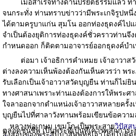
เมื่อสำเร็จทางด้านปริยัติธรรมแล้ว 
จนกระทั่ง ท่านทราบข่าวว่ามีพระเกจิรูปหนึ่ง
ได้ตามครูบาแก่น สุมโน ออกท่องธุดงค์ไปแ
จำเป็นต้องยุติการท่องธุดงค์ชั่วคราวท่า
กำหนดออก ก็ติดตามอาจารย์ออกธุดงค์บำ
ต่อมา เจ้าอธิการคำเหมย เจ้าอาวาส
ต่างลงความเห็นพ้องต้องกันเห็นควรว่า พระ
รับเลือกเป็นเจ้าอาวาสวัดบุญยืน ท่านก็ไม่ยิ
ทางศาสนาเพราะท่านเองต้องการให้พระศาสนาน
ใจลาออกจากตำแหน่งเจ้าอาวาสหลายครั้งเนื่
บุญยืนไปที่ศาลาวังทานพร้อมเขียนข้อควา
หลวงพ่อเกษม เขมโก เป็นพระสาย
วิปัส
ตลอดชนชีพ เป็นพระที่เป็นที่เคารพสักการ
สั่งสอนของพระสัมมาสัมพุทธเจ้าโดยไม่ติ