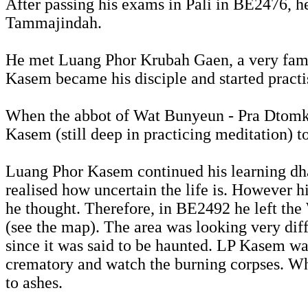
After passing his exams in Pali in BE2476, 
Tammajindah.
He met Luang Phor Krubah Gaen, a very famo
Kasem became his disciple and started practi
When the abbot of Wat Bunyeun - Pra Dtomku
Kasem (still deep in practicing meditation) t
Luang Phor Kasem continued his learning dh
realised how uncertain the life is. However h
he thought. Therefore, in BE2492 he left th
(see the map). The area was looking very dif
since it was said to be haunted. LP Kasem was
crematory and watch the burning corpses. Whe
to ashes.