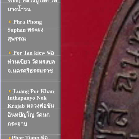
Won) หลวงปู่รอด วัด
บางน้ำวน
Phra Phong
Suphan พระผง
สุพรรณ
Por Tan kiew พ่อ
ท่านเขียว วัดหรงบล
จ.นครศรีธรรมราช
Luang Por Khan
Inthapanyo Nok
Krajab หลวงพ่อขัน
อินทปัญโญ วัดนก
กระจาบ
Phor Tiang พ่อ