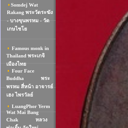
Somdej Wat
R
akang พระวัดระฆัง
- บางขุนพรหม - วัด
เกษไชโย
Famous monk in
Thailand พระเกจิ
เมืองไทย
Four Face
Buddha
พระ
พรหม สี่หน้า อาจารย์
เฮง ไพรวัลย์
LuangPhor Yerm
Wat Mai Bang
Chak
หลวง