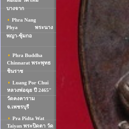
พ่อเยิ้ม วัดใหม่
บางจาก
Phra Nang
Phya
พระนาง
พญา-ซุ้มกอ
Phra Buddha
Chinnarat พระพุทธ
ชินราช
Luang Por Chui
หลวงพ่อฉุย ปี 2465"
วัดคงคาราม
จ.เพชรบุรี
Pra Pidta Wat
Taiyan พระปิดตา วัด