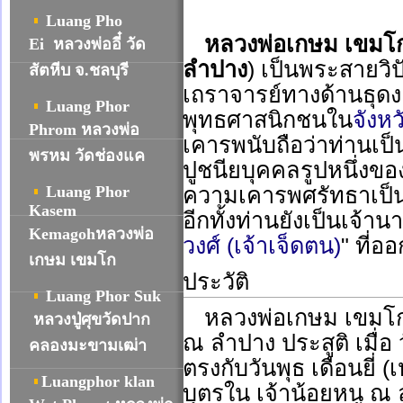
Luang Pho
หลวงพ่อเกษม เขมโ
Ei หลวงพ่ออี๋ วัด
ลำปาง
) เป็นพระสายว
สัตหีบ จ.ชลบุรี
เถราจารย์ทางด้านธุดงค
Luang Phor
พุทธศาสนิกชนใน
จังห
Phrom หลวงพ่อ
เคารพนับถือว่าท่านเป
พรหม วัดช่องแค
ปูชนียบุคคลรูปหนึ่งขอ
Luang Phor
ความเคารพศรัทธาเป็
Kasem
อีกทั้งท่านยังเป็นเจ้าน
Kemagohหลวงพ่อ
วงศ์ (เจ้าเจ็ดตน)
" ที่อ
เกษม เขมโก
ประวัติ
Luang Phor Suk
หลวงพ่อเกษม เขมโก 
หลวงปู่ศุขวัดปาก
ณ ลำปาง ประสูติ เมื่อ
คลองมะขามเฒ่า
ตรงกับวันพุธ เดือนยี่ (
Luangphor klan
บุตรใน เจ้าน้อยหนู ณ