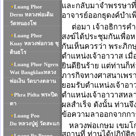
และกลับมาจำพรรษาที่
Luang Phor
อาจารย์ออกธุดงค์บำเ
Derm หลวงพ่อเดิม
วัดหนองโพ
ต่อมา เจ้าอธิการ
สงฆ์ได้ประชุมกันเพื่
Luang Phor
Kuay หลวงพ่อกวย ชุ
กันเห็นควรว่า พระภิก
ตินธโร
ตำแหน่งเจ้าอาวาส เมื่อ
Luang Phor Ngern
ยินดียินร้าย แต่ท่านก็
Wat Bangklanหลวง
ภารกิจทางศาสนาเพราะท
พ่อเงิน วัดบางตลาน
ยอมรับตำแหน่งเจ้าอาว
ตำแหน่งเจ้าอาวาสหลาย
Phra Pidta พระปิด
ผลสำเร็จ ดังนั้น ท่าน
ตา
ข้อความลาออกจากการเ
Luang Poo
Du หลวงปู่ดู่ วัดสะแก
หลวงพ่อเกษม เขมโ
สถานที่ ท่านได้ปฏิบั
Luang Po Prong