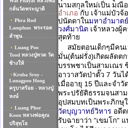
Wat Phayat หลวงพ่อ
นามสกุลใหม่เป็น มณีอ
กลั่นวัดพระญาติ
อำเภอ
กับ เจ้าแม่บัว
ปนัดดาใน
มหาอำมาตย์
Phra Rod
Lamphun พระรอด
วงศ์มานิต
เจ้าหลวงผู
สุดท้าย
ลำพูน
สมัยตอนเด็กๆมีคนเล่
Luang Poo
Tood หลวงปู่ทวด วัด
มั่น(ต้นฝรั่ง)เกิดผลัดต
ช้างให้
บรรพชาเป็นสามเณร ซึ
อาวาสวัดป่าดั๊ว 7 วั
Kruba Sroy -
Lunagpoo Hong
เมื่ออายุ 15 ปีและจำวั
ครูบาสร้อย - หลวงปู่
พระปรัยัติธรรมจนสาม
หงษ์
อุปสมบทเป็นพระภิกษุใ
Luang Phor
วัดบุญวาทย์วิหาร
อดีต
Koon หลวงพ่อคูณ
รับฉายาว่า "เขมโก" แ
ปริสุทฺโธ