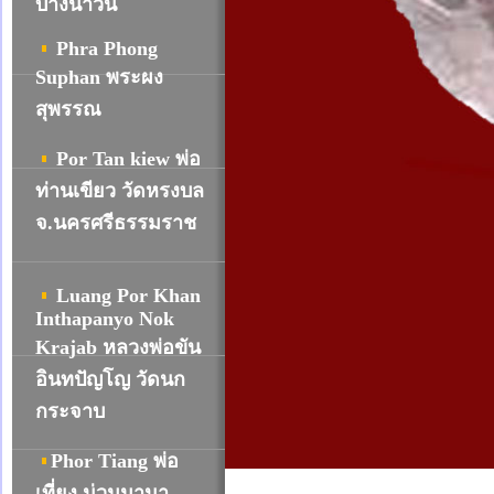
บางน้ำวน
Phra Phong
Suphan พระผง
สุพรรณ
Por Tan kiew พ่อ
ท่านเขียว วัดหรงบล
จ.นครศรีธรรมราช
Luang Por Khan
Inthapanyo Nok
Krajab หลวงพ่อขัน
อินทปัญโญ วัดนก
กระจาบ
Phor Tiang พ่อ
เที่ยง น่วมมานา