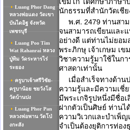
เขมโก ได้ศึกษาภาษาบา
Luang Phor Dang
นักธรรมที่สำนักวัดเชี
หลวงพ่อแดง วัดเขา
พ.ศ. 2479 ท่านสามา
บันไดอิฐ จังหวัด
จนสามารถเขียนและแป
เพชรบุรี
อย่างดี แต่ท่านไม่ยอม
Luang Poo Tim
พระภิกษุ เจ้าเกษม เขม
Wat Rahanrai
หลวง
วิชาความรู้มาใช้ใน
ปู่ทิม วัดระหารไร่
ศาสดาเท่านั้น
ระยอง
เมื่อสำเร็จทางด้าน
ครูบาเจ้าศรีวิชัย-
ความรู้และมีความเชี่
ครูบาน้อย ชยวังโส
มีพระเกจิรูปหนึ่งมีชื่
วัดบ้านปง
ฝากตัวเป็นศิษย์ ท่าน
Luang Phor Pan
ความวิเวกและบำเพ็ญเพ
หลวงพ่อพาน วัดโป่
จำเป็นต้องยุติการท่อง
งกะสัง