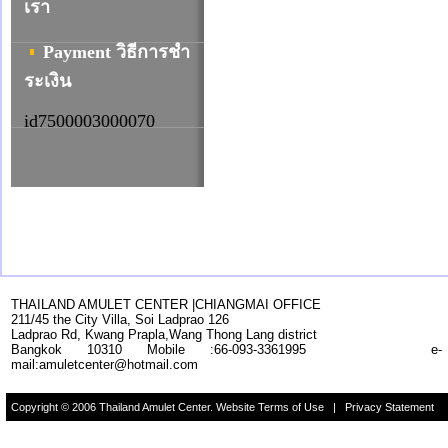
เรา
Payment วิธีการชํา
ระเงิน
id7500003000070
THAILAND AMULET CENTER |CHIANGMAI OFFICE
211/45
the
City Villa
,
Soi
Ladprao
126
Ladprao Rd,
Kwang Prapla,Wang Thong Lang
district
Bangkok 10310
Mobile :66-093-3361995
e-
mail:amuletcenter@hotmail.com
Copyright © 2006 Thailand Amulet Center. Website Terms of Use | Privacy Statement