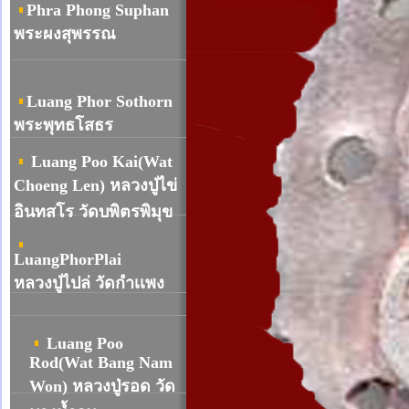
Phra Phong Suphan
พระผงสุพรรณ
Luang Phor Sothorn
พระพุทธโสธร
Luang Poo Kai(Wat
Choeng Len) หลวงปู่ไข่
อินทสโร วัดบพิตรพิมุข
LuangPhorPlai
หลวงปู่ไปล่ วัดกำเเพง
Luang Poo
Rod(Wat Bang Nam
Won) หลวงปู่รอด วัด