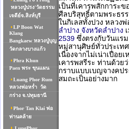
เป็นที่เคารพสักการะข
หลวงปู่ปรง'วัดธรรม
ศีลบริสุทธิ์ตามพระธร
เจดีย์จ.สิงห์บุรี
ในกิเลสทั้งปวง หลวง
LP Boon Wat
ลำปาง
จังหวัดลำปาง
เ
Klang
2539
ซึ่งตรงกับวันแรม
Bangkaew หลวงปู่บุญ
หมู่สานุศิษย์ทั่วประเท
วัดกลางบางแก้ว
เนื่องจากไม่เน่าเปื่อยเ
Phra Khun
เคารพสรีระ ท่านด้วยว่า
Paen พระ ขุนแผน
กราบแบบเบญจางคประดิ
สมถะเป็นอย่างมาก
Luang Phor Rum
หลวงพ่อหร่ำ วัด
กร่าง จ.ปทุมธานี
Phor Tan Klai พ่อ
ท่านคล้าย
LungPhor