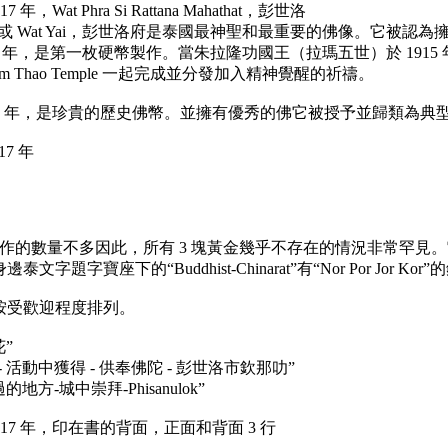
17 年，Wat Phra Si Rattana Mahathat，彭世洛
na Mahathat 或 Wat Yai，彭世洛府是泰國最神聖和最重
arat 硬幣，1917 年，是第一枚硬幣製作。當朱拉隆功國王（拉瑪五世
 Makham Thao Temple 一起完成並分發加入精神覺醒的祈禱。
arat 硬幣，1917 年，是珍貴的歷史佛幣。並擁有優秀的佛它被授
917 年
的數量不多因此，所有 3 塊黃金幾乎不存在的情況非常罕見。它是一
寶座下的“Buddhist-Chinarat”有“Nor Por Jor Kor
，按受歡迎程度排列。
”
 - 活動中獲得 - 供奉佛陀 - 彭世洛市欽那叻”
方-城中崇拜-Phisanulok”
護身符，1917 年，印在書的背面，正面和背面 3 行