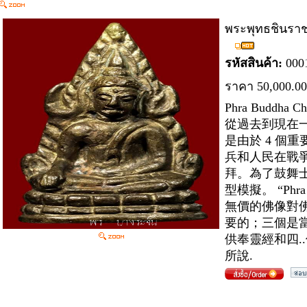
พระพุทธชินราช 
รหัสสินค้า:
000
ราคา
50
,000.00
Phra Buddha
從過去到現在
是由於 4 個重
兵和人民在戰
拜。為了鼓舞士
型模擬。 “Phra 
無價的佛像對
要的；三個是
供奉靈經和四.
所說.