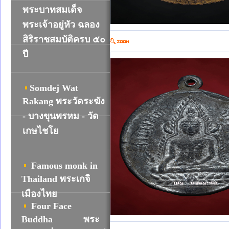
พระบาทสมเด็จ
พระเจ้าอยู่หัว ฉลอง
สิริราชสมบัติครบ ๕๐
ปี
Somdej Wat
R
akang พระวัดระฆัง
- บางขุนพรหม - วัด
เกษไชโย
Famous monk in
Thailand พระเกจิ
เมืองไทย
Four Face
Buddha
พระ