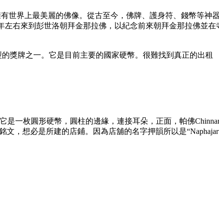
要的佛像。它被認為擁有世界上最美麗的佛像。從古至今，佛牌、護身符、錢
）於 1915 年左右來到彭世洛朝拜金那拉佛，以紀念前來朝拜金那拉佛並
予並歸類為典型的獎牌之一。它是目前主要的國家硬幣。很難找到真正的出租
枚圓形硬幣，圓柱的邊緣，連接耳朵，正面，帕佛Chinnarat的
”的銘文，想必是所建的店鋪。因為店舖的名字押韻所以是“Naphajaru Equ