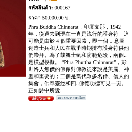
รหัสสินค้า:
000167
ราคา
50
,000.00
บ.
Phra Buddha Chinnarat，印度支那，1942
年，從過去到現在一直是流行的護身符。這
可能是由於 4 個重要因素，即一個 .. 意圖
創造士兵和人民在戰爭時期擁有護身符供他
們崇拜。為了鼓舞士氣和防範危險，兩個..
是模型模擬。 “Phra Phuttha Chinnarat”，彭
世洛人無價的佛像對佛教徒來說是美麗、神
聖和重要的；三個是當代眾多名僧、僧人的
集會，供奉靈經和四..佛德功德可見一斑。
正如詩中所說.