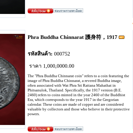
Phra Buddha Chinnarat 護身符，1917
รหัสสินค้า:
00
0
7
52
ราคา
1
,000,00
00.00
The "Phra Buddha Chinnarat coin" refers to a coin featuring the
image of Phra Buddha Chinnarat, a revered Buddha image,
often associated with Wat Phra Sri Rattana Mahathat in
Phitsanulok, Thailand. Specifically, the 1917 version (B.E.
2460) refers to coins minted in the year 2460 of the Buddhist
Era, which corresponds to the year 1917 in the Gregorian
calendar. These coins are made of copper and are considered
valuable by collectors and those who believe in their protective
powers.