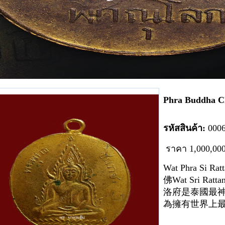
Phra Buddha 
รหัสสินค้า:
00
0
ราคา
1
,000,00
Wat Phra Si 
佛Wat Sri Ratt
洛府是泰國最
為擁有世界上