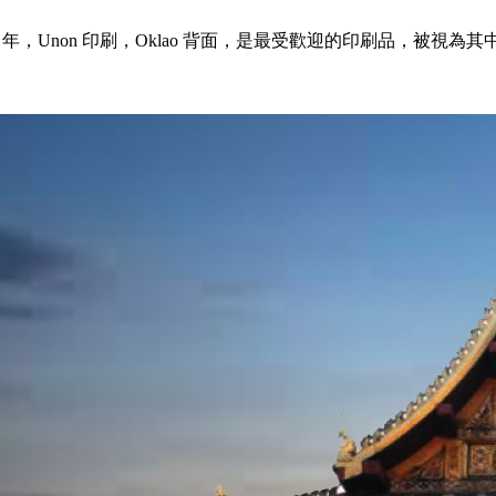
t 硬幣，1917 年，Unon 印刷，Oklao 背面，是最受歡迎的印刷品，被視