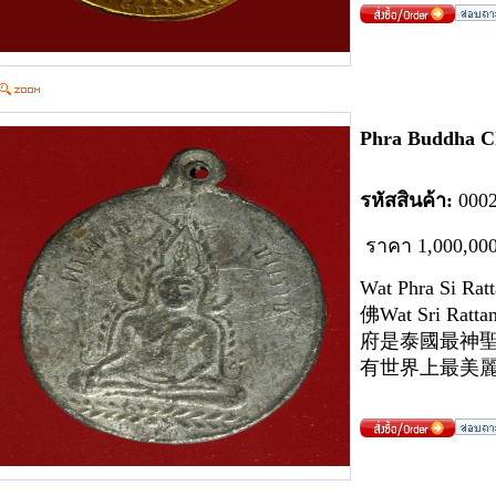
Phra Buddha 
รหัสสินค้า:
00
0
ราคา
1
,000,00
Wat Phra Si 
佛Wat Sri Ratt
府是泰國最神
有世界上最美