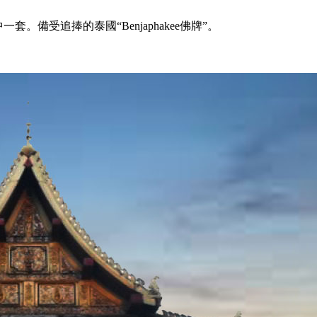
為其中一套。備受追捧的泰國“Benjaphakee佛牌”。