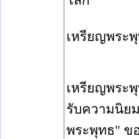
โลก”
เหรียญพระพุท
เหรียญพระพุท
รับความนิยม
พระพุทธ" ของ