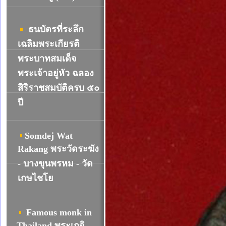
ธนบัตรที่ระลึก
เฉลิมพระเกียรติ
พระบาทสมเด็จ
พระเจ้าอยู่หัว ฉลอง
สิริราชสมบัติครบ ๕๐
ปี
Somdej Wat
R
akang พระวัดระฆัง
- บางขุนพรหม - วัด
เกษไชโย
Famous monk in
Thailand พระเกจิ