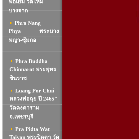
พ่อเยิ้ม วัดใหม่
บางจาก
Phra Nang
Phya
พระนาง
พญา-ซุ้มกอ
Phra Buddha
Chinnarat พระพุทธ
ชินราช
Luang Por Chui
หลวงพ่อฉุย ปี 2465"
วัดคงคาราม
จ.เพชรบุรี
Pra Pidta Wat
Taiyan พระปิดตา วัด