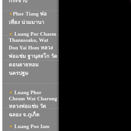
กระจาบ
Phor Tiang พ่อ
เที่ยง น่วมมานา
Luang Por Chaem
Thanussako, Wat
Don Yai Hom หลวง
พ่อแช่ม ฐานุสสโก วัด
ดอนยายหอม
นครปฐม
Luang Phor
Cheam Wat Charong
หลวงพ่อแช่ม วัด
ฉลอง จ.ภูเก็ต
Luang Poo Iam