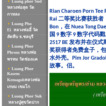
Luang phor Sud
หลวงพ่อสุด วัด
Rian Charoen Porn Tee 
กาหลง
Rai 二等奖比赛获胜者，带二等
Luang Pho
Bon，在 Nuea Tong D
Ei หลวงพ่ออี๋ วัด
国 9 数字 9 数字代码戳
สัตหีบ จ.ชลบุรี
2517 BE 发布并在仪
Luang Phor
奖获得者免费盒子，包
Phrom หลวงพ่อ
水外壳。Pim Jor Gr
พรหม วัดช่องแค
故事。侣。
Luang Phor
Kasem
Kemagohหลวงพ่อ
เกษม เขมโก
Luang Phor Suk
หลวงปู่ศุขวัดปาก