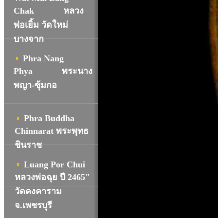
Chak
หลวง
พ่อเยิ้ม วัดใหม่
บางจาก
Phra Nang
Phya
พระนาง
พญา-ซุ้มกอ
Phra Buddha
Chinnarat พระพุทธ
ชินราช
Luang Por Chui
หลวงพ่อฉุย ปี 2465"
วัดคงคาราม
จ.เพชรบุรี