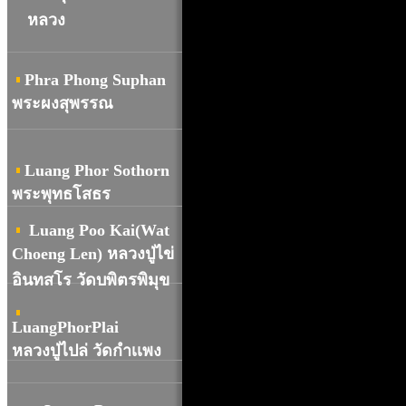
หลวง
Phra Phong Suphan
พระผงสุพรรณ
Luang Phor Sothorn
พระพุทธโสธร
Luang Poo Kai(Wat
Choeng Len) หลวงปู่ไข่
อินทสโร วัดบพิตรพิมุข
LuangPhorPlai
หลวงปู่ไปล่ วัดกำเเพง