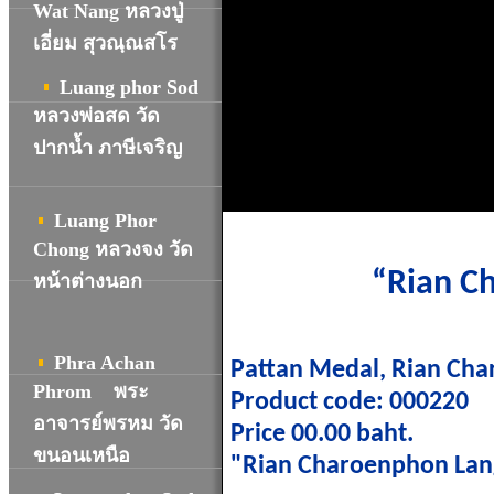
Wat Nang หลวงปู่
เอี่ยม สุวณฺณสโร
Luang phor Sod
หลวงพ่อสด วัด
ปากน้ำ ภาษีเจริญ
Luang Phor
Chong หลวงจง วัด
“Rian C
หน้าต่างนอก
Phra Achan
Pattan Medal, Rian Cha
Phrom พระ
Product code: 000220
อาจารย์พรหม วัด
Price 00.00 baht.
ขนอนเหนือ
"Rian Charoenphon Lang