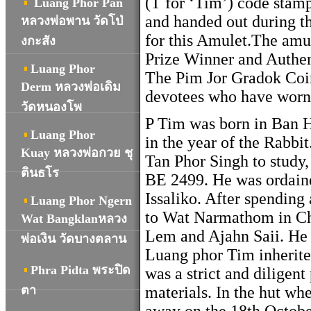
(T for ‘Tim’) code stam
Luang Phor Pan
and handed out during t
หลวงพ่อพาน วัดโป่
for this Amulet.The amu
งกะสัง
Prize Winner and Authenti
Luang Phor
The Pim Jor Gradok Coin 
Derm หลวงพ่อเดิม
devotees who have worn 
วัดหนองโพ
P Tim was born in Ban 
Luang Phor
in the year of the Rabbi
Kuay หลวงพ่อกวย ชุ
Tan Phor Singh to study
ตินธโร
BE 2499. He was ordain
Issaliko. After spending 
Luang Phor Ngern
to Wat Narmathom in Ch
Wat Bangklanหลวง
Lem and Ajahn Saii. He 
พ่อเงิน วัดบางตลาน
Luang phor Tim inherit
Phra Pidta พระปิด
was a strict and dilige
ตา
materials. In the hut whe