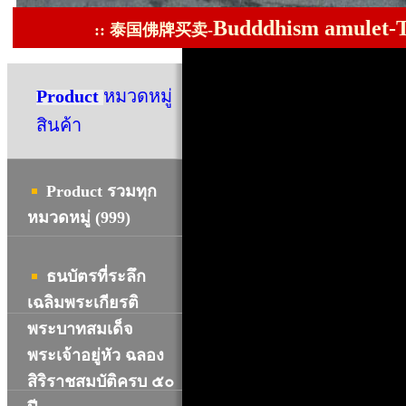
Budddhism amulet-T
::
泰国佛牌买卖-
Product
หมวดหมู่
สินค้า
Product รวมทุก
หมวดหมู่ (999)
ธนบัตรที่ระลึก
เฉลิมพระเกียรติ
พระบาทสมเด็จ
พระเจ้าอยู่หัว ฉลอง
สิริราชสมบัติครบ ๕๐