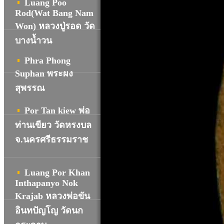
Luang Poo
Rod(Wat Bang Nam
Won) หลวงปู่รอด วัด
บางน้ำวน
Phra Phong
Suphan พระผง
สุพรรณ
Por Tan kiew พ่อ
ท่านเขียว วัดหรงบล
จ.นครศรีธรรมราช
Luang Por Khan
Inthapanyo Nok
Krajab หลวงพ่อขัน
อินทปัญโญ วัดนก