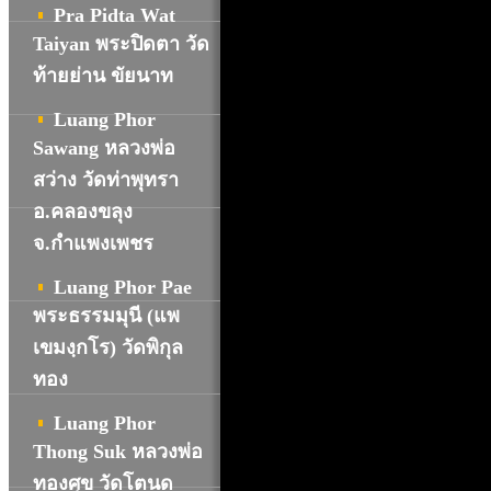
Pra Pidta Wat
Taiyan พระปิดตา วัด
ท้ายย่าน ขัยนาท
Luang Phor
Sawang หลวงพ่อ
สว่าง วัดท่าพุทรา
อ.คลองขลุง
จ.กำแพงเพชร
Luang Phor Pae
พระธรรมมุนี (แพ
เขมงฺกโร) วัดพิกุล
ทอง
Luang Phor
Thong Suk หลวงพ่อ
ทองศุข วัดโตนด