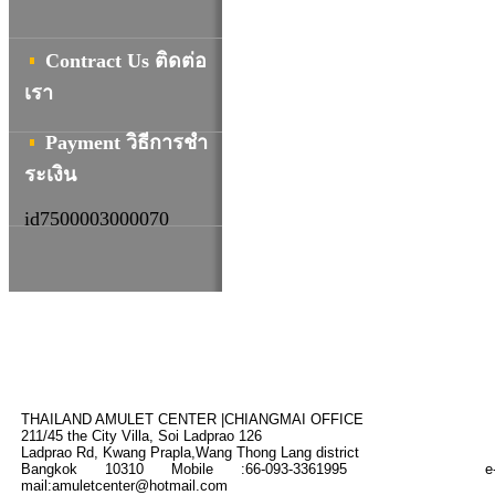
Contract Us ติดต่อ
เรา
Payment วิธีการชํา
ระเงิน
id7500003000070
THAILAND AMULET CENTER |CHIANGMAI OFFICE
211/45
the
City Villa
,
Soi
Ladprao
126
Ladprao Rd,
Kwang Prapla,Wang Thong Lang
district
Bangkok 10310
Mobile :66-093-3361995
e
mail:amuletcenter@hotmail.com