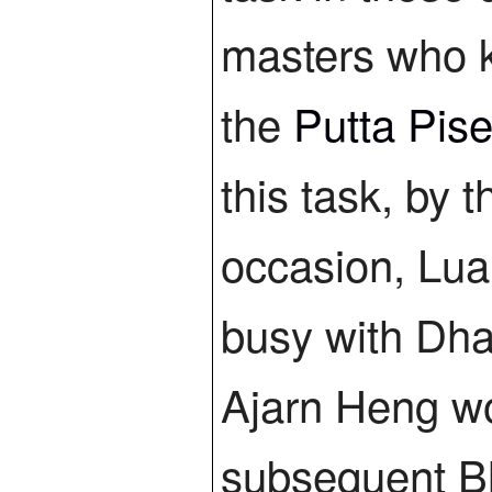
masters who 
the
Putta Pis
this task, by
occasion, Lua
busy with Dha
Ajarn Heng wou
subsequent B