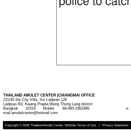
THAILAND AMULET CENTER |CHIANGMAI OFFICE
211/45
the
City Villa
,
Soi
Ladprao
126
Ladprao Rd,
Kwang Prapla,Wang Thong Lang
district
Bangkok 10310
Mobile :66-093-3361995
e-
mail:amuletcenter@hotmail.com
Copyright © 2006 Thailand Amulet Center. Website Terms of Use | Privacy Statement