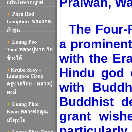
Praiwan, W
กลั่นวัดพระญาติ
Phra Rod
Lamphun พระรอด
The Four-
ลำพูน
a prominent 
Luang Poo
Tood หลวงปู่ทวด วัด
with the Er
ช้างให้
Hindu god o
Kruba Sroy -
Lunagpoo Hong
with Buddh
ครูบาสร้อย - หลวงปู่
หงษ์
Buddhist d
Luang Phor
Koon หลวงพ่อคูณ
grant wish
ปริสุทฺโธ
particularly