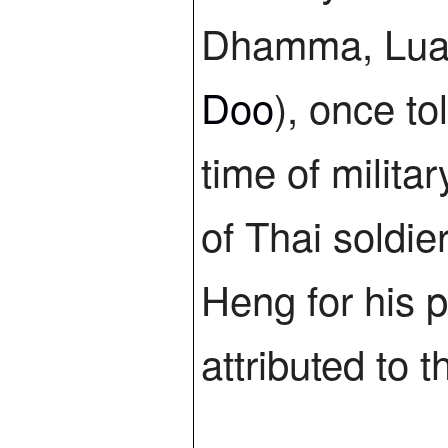
Dhamma, Luan
Doo
), once to
time of milit
of Thai soldie
Heng for his 
attributed to 