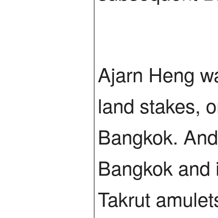
Ajarn Heng wa
land stakes, o
Bangkok. And 
Bangkok and i
Takrut amulets