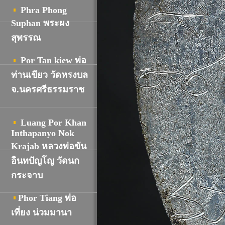
Phra Phong
Suphan พระผง
สุพรรณ
Por Tan kiew พ่อ
ท่านเขียว วัดหรงบล
จ.นครศรีธรรมราช
Luang Por Khan
Inthapanyo Nok
Krajab หลวงพ่อขัน
อินทปัญโญ วัดนก
กระจาบ
Phor Tiang พ่อ
เที่ยง น่วมมานา