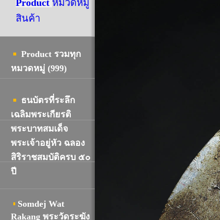
Product
หมวดหมู่
สินค้า
Product รวมทุก
หมวดหมู่ (999)
ธนบัตรที่ระลึก
เฉลิมพระเกียรติ
พระบาทสมเด็จ
พระเจ้าอยู่หัว ฉลอง
สิริราชสมบัติครบ ๕๐
ปี
Somdej Wat
R
akang พระวัดระฆัง