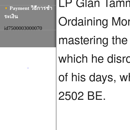
LP Glan Tamma
Payment วิธีการชํา
Ordaining Mon
ระเงิน
id7500003000070
mastering the
which he disr
of his days, w
2502 BE.