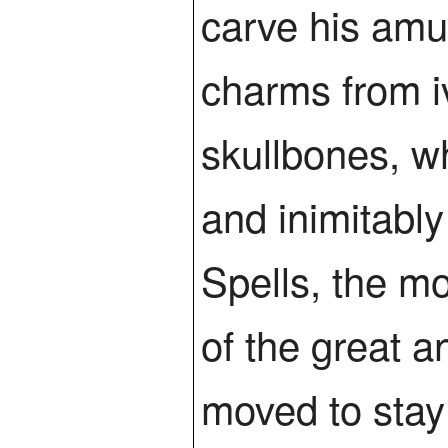
carve his amul
charms from 
skullbones, wh
and inimitabl
Spells, the mo
of the great a
moved to stay