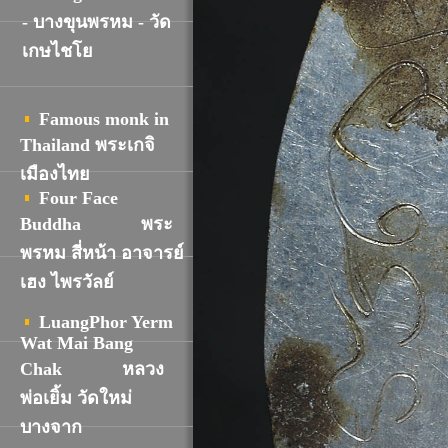
- บางขุนพรหม - วัด
เกษไชโย
Famous monk in
Thailand พระเกจิ
เมืองไทย
Four Face
Buddha
พระ
พรหม สี่หน้า อาจารย์
เฮง ไพรวัลย์
LuangPhor Yerm
Wat Mai Bang
Chak
หลวง
พ่อเยิ้ม วัดใหม่
บางจาก