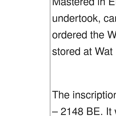
Mastered in E
undertook, c
ordered the W
stored at Wa
The inscripti
– 2148 BE. It