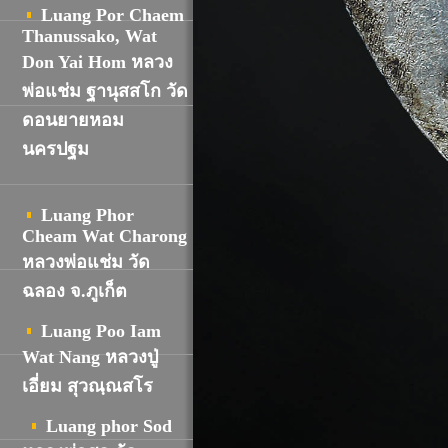
Luang Por Chaem
Thanussako, Wat
Don Yai Hom หลวง
พ่อแช่ม ฐานุสสโก วัด
ดอนยายหอม
นครปฐม
Luang Phor
Cheam Wat Charong
หลวงพ่อแช่ม วัด
ฉลอง จ.ภูเก็ต
Luang Poo Iam
Wat Nang หลวงปู่
เอี่ยม สุวณฺณสโร
Luang phor Sod