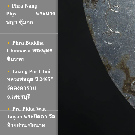
Phra Nang
Phya
พระนาง
พญา-ซุ้มกอ
Phra Buddha
Chinnarat พระพุทธ
ชินราช
Luang Por Chui
หลวงพ่อฉุย ปี 2465"
วัดคงคาราม
จ.เพชรบุรี
Pra Pidta Wat
Taiyan พระปิดตา วัด
ท้ายย่าน ขัยนาท