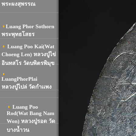
พระผงสุพรรณ
Luang Phor Sothorn
พระพุทธโสธร
Luang Poo Kai(Wat
Choeng Len) หลวงปู่ไข่
อินทสโร วัดบพิตรพิมุข
LuangPhorPlai
หลวงปู่ไปล่ วัดกำเเพง
Luang Poo
Rod(Wat Bang Nam
Won) หลวงปู่รอด วัด
บางน้ำวน